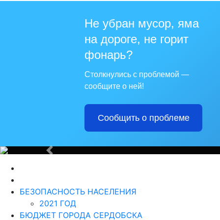
Не убран мусор, яма
на дороге, не горит
Для те
фонарь?
Столкнулись с проблемой —
сообщите о ней!
Сообщить о проблеме
Из года в г
Назад
БЕЗОПАСНОСТЬ НАСЕЛЕНИЯ
2021 ГОД
БЮДЖЕТ ГОРОДА СЕРДОБСКА