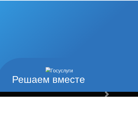
од наши
туры и спорта
Решаем вместе
Вперед