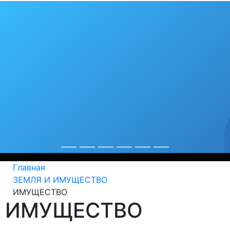
бя любимый гор
рекорды
од крепнет среди сердобчан авторитет физической куль
Главная
ЗЕМЛЯ И ИМУЩЕСТВО
ИМУЩЕСТВО
ИМУЩЕСТВО