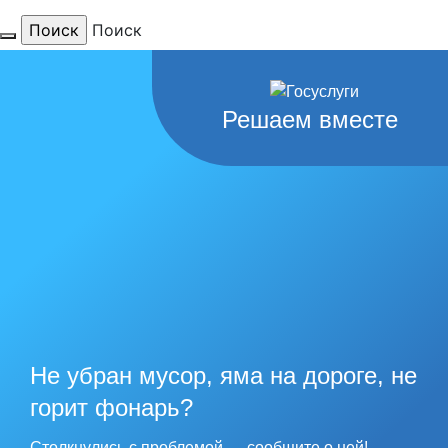
Поиск
Для тебя
Решаем вместе
любимый
город
наши
рекорды
Не убран мусор, яма на дороге, не
горит фонарь?
Столкнулись с проблемой — сообщите о ней!