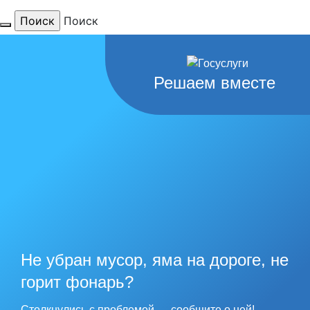
Поиск
Для тебя
Решаем вместе
любимый
город
наши
рекорды
Не убран мусор, яма на дороге, не
горит фонарь?
Столкнулись с проблемой — сообщите о ней!