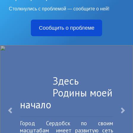
Столкнулись с проблемой — сообщите о ней!
Сообщить о проблеме
Для тебя
любимый
город наши
рекорды
Назад
Впе