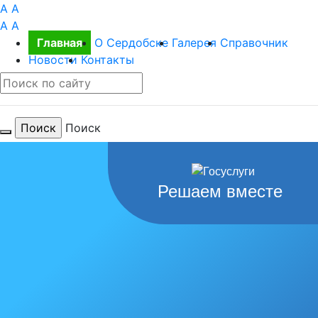
A
A
A
A
Главная
О Сердобске
Галерея
Справочник
Новости
Контакты
Поиск
Для тебя
Решаем вместе
любимый
город