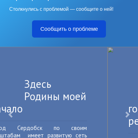
Столкнулись с проблемой — сообщите о ней!
Сообщить о проблеме
Для тебя
любимый
город наши
рекорды
Назад
Впе