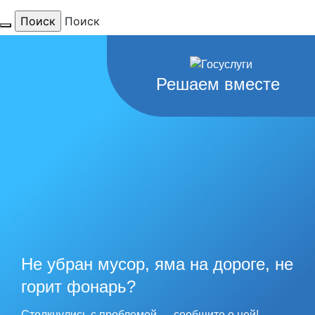
Поиск
Для тебя
Решаем вместе
любимый
город
наши
рекорды
Не убран мусор, яма на дороге, не
горит фонарь?
Столкнулись с проблемой — сообщите о ней!