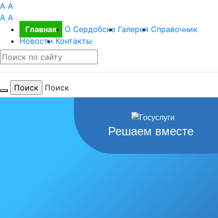
A
A
A
A
Главная
О Сердобске
Галерея
Справочник
Новости
Контакты
Поиск
Для тебя
Решаем вместе
любимый
город