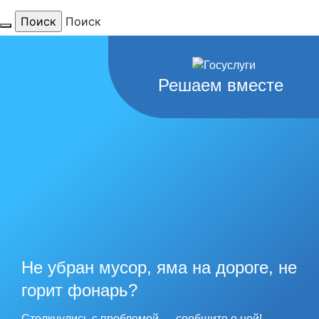
Поиск
Для тебя
Решаем вместе
любимый
город
наши
рекорды
Не убран мусор, яма на дороге, не
горит фонарь?
Столкнулись с проблемой — сообщите о ней!