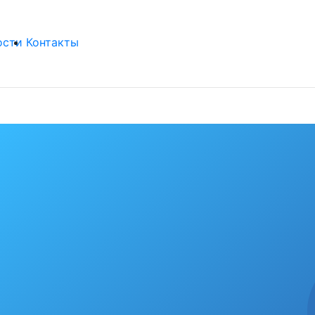
ости
Контакты
бя любимый гор
рекорды
д крепнет среди сердобчан авторитет физической куль