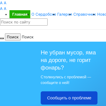
A
A
A
A
Главная
О Сердобске
Галерея
Справочник
Нов
Поиск
Не убран мусор, яма
на дороге, не горит
Для те
фонарь?
Столкнулись с проблемой —
сообщите о ней!
Сообщить о проблеме
Из года в го