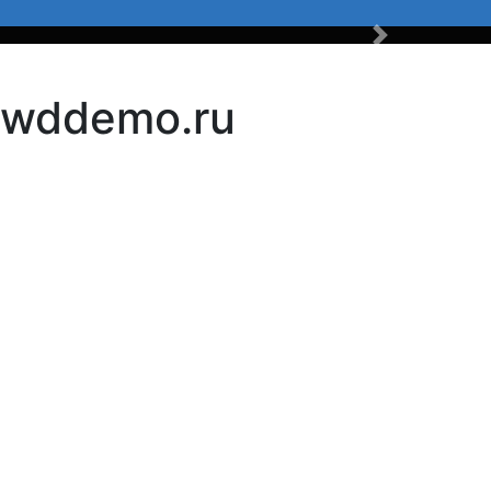
Вперед
k.wddemo.ru
и