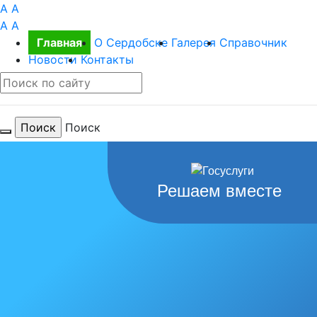
A
A
A
A
Главная
О Сердобске
Галерея
Справочник
Новости
Контакты
Поиск
Для тебя
Решаем вместе
любимый
город