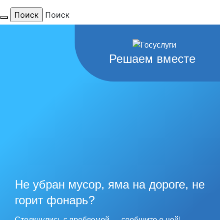
Поиск
Для тебя
Решаем вместе
любимый
город
наши
рекорды
Не убран мусор, яма на дороге, не
горит фонарь?
Столкнулись с проблемой — сообщите о ней!