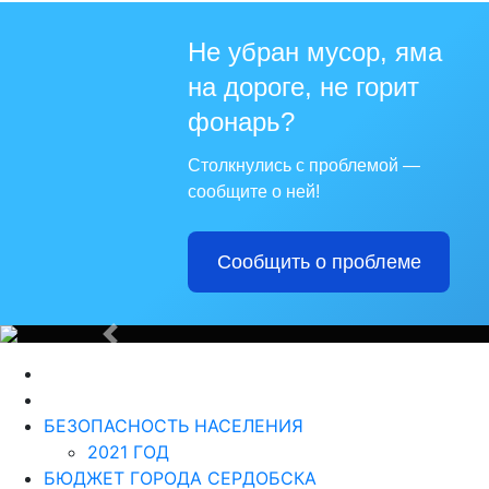
Не убран мусор, яма
на дороге, не горит
Для те
фонарь?
Столкнулись с проблемой —
сообщите о ней!
Сообщить о проблеме
Из года в г
Назад
БЕЗОПАСНОСТЬ НАСЕЛЕНИЯ
2021 ГОД
БЮДЖЕТ ГОРОДА СЕРДОБСКА