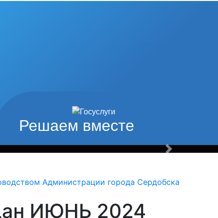
од наши
туры и спорта
Решаем вместе
Вперед
оводством Администрации города Сердобска
дан ИЮНЬ 2024