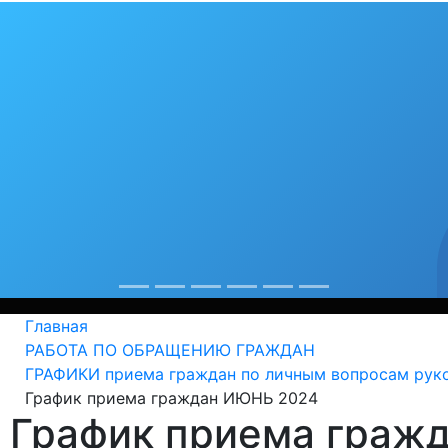
бя любимый гор
рекорды
од крепнет среди сердобчан авторитет физической куль
Главная
РАБОТА ПО ОБРАЩЕНИЮ ГРАЖДАН
ГРАФИКИ приема граждан по личным вопросам рук
График приема граждан ИЮНЬ 2024
График приема граж