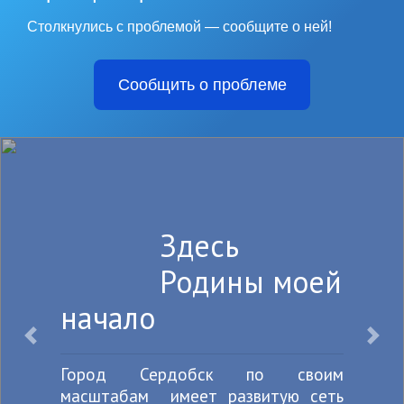
Столкнулись с проблемой — сообщите о ней!
Сообщить о проблеме
Здесь
Родины моей
ачало
г
р
Назад
Впе
род Сердобск по своим
сштабам имеет развитую сеть