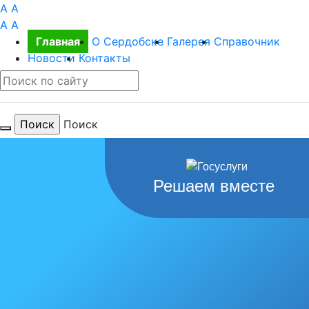
A
A
A
A
Главная
О Сердобске
Галерея
Справочник
Новости
Контакты
Поиск
Для тебя
Решаем вместе
любимый
город