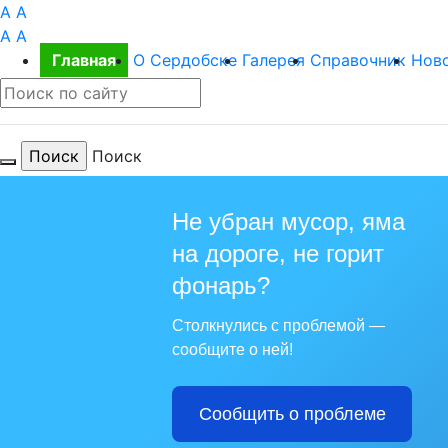
A
A
A
A
Главная
О Сердобске
Галерея
Справочник
Нов
Поиск
Не убран мусор, яма
на дороге, не горит
Для те
фонарь?
Столкнулись с проблемой —
сообщите о ней!
Сообщить о проблеме
Из года в го