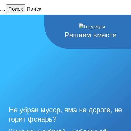
Поиск
Для тебя
Решаем вместе
любимый
город
наши
рекорды
Не убран мусор, яма на дороге, не
горит фонарь?
Столкнулись с проблемой — сообщите о ней!