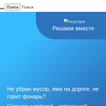
Поиск
Для тебя
Решаем вместе
любимый
город
наши
рекорды
Не убран мусор, яма на дороге, не
горит фонарь?
Столкнулись с проблемой — сообщите о ней!