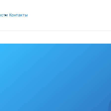
ости
Контакты
бя любимый гор
рекорды
од крепнет среди сердобчан авторитет физической куль