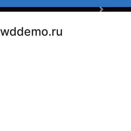
Вперед
k.wddemo.ru
и