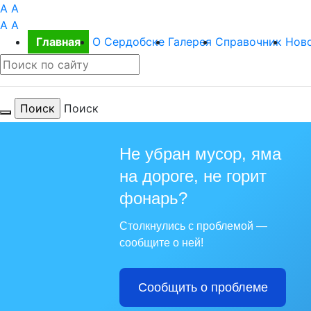
A
A
A
A
Главная
О Сердобске
Галерея
Справочник
Нов
Поиск
Не убран мусор, яма
на дороге, не горит
Для те
фонарь?
Столкнулись с проблемой —
сообщите о ней!
Сообщить о проблеме
Из года в г