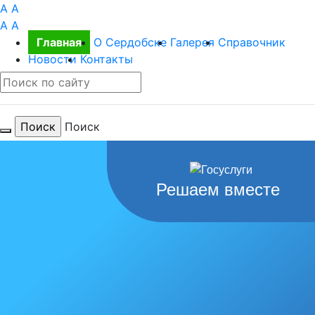
A
A
A
A
Главная
О Сердобске
Галерея
Справочник
Новости
Контакты
Поиск
Решаем вместе
Для тебя