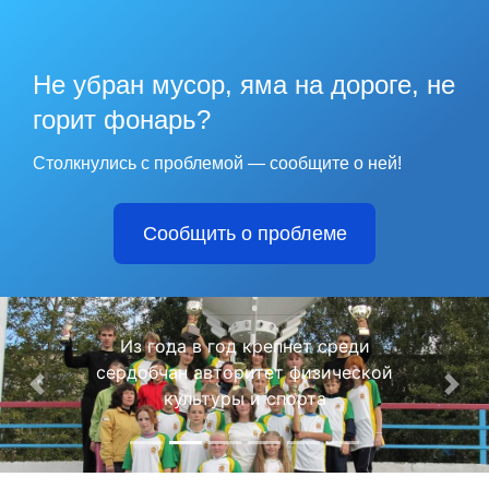
любимый
Не убран мусор, яма на дороге, не
город
горит фонарь?
наши
Столкнулись с проблемой — сообщите о ней!
Сообщить о проблеме
рекорды
Из года в год крепнет среди
сердобчан авторитет физической
Назад
Впе
культуры и спорта