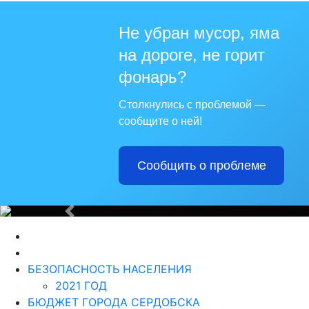
Не убран мусор, яма
на дороге, не горит
Для те
фонарь?
Столкнулись с проблемой —
сообщите о ней!
Сообщить о проблеме
Из года в г
Назад
БЕЗОПАСНОСТЬ НАСЕЛЕНИЯ
2021 ГОД
БЮДЖЕТ ГОРОДА СЕРДОБСКА