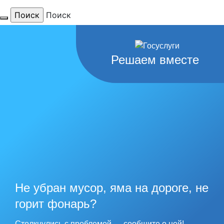
Поиск
Для тебя
Решаем вместе
любимый
город
наши
рекорды
Не убран мусор, яма на дороге, не
горит фонарь?
Столкнулись с проблемой — сообщите о ней!