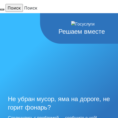
Поиск
Для тебя
Решаем вместе
любимый
город
наши
рекорды
Не убран мусор, яма на дороге, не
горит фонарь?
Столкнулись с проблемой — сообщите о ней!