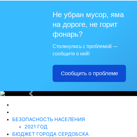
Не убран мусор, яма
на дороге, не горит
Для те
фонарь?
Столкнулись с проблемой —
сообщите о ней!
Сообщить о проблеме
Из года в го
Назад
БЕЗОПАСНОСТЬ НАСЕЛЕНИЯ
2021 ГОД
БЮДЖЕТ ГОРОДА СЕРДОБСКА