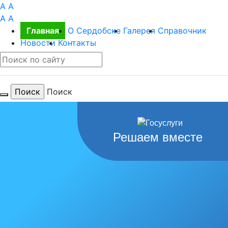
A
A
A
A
Главная
О Сердобске
Галерея
Справочник
Новости
Контакты
Поиск
Для тебя
Решаем вместе
любимый
город