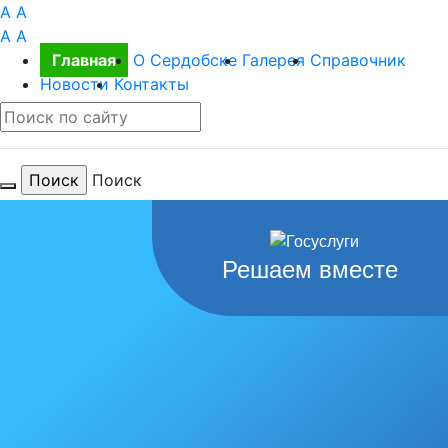
A
A
A
A
Главная
О Сердобске
Галерея
Справочник
Новости
Контакты
Поиск
Для тебя
Решаем вместе
любимый
город