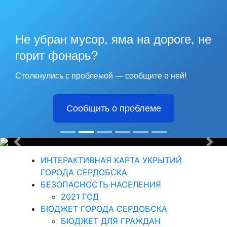
наши
рекорды
Не убран мусор, яма на дороге, не
горит фонарь?
Столкнулись с проблемой — сообщите о ней!
Из года в год крепнет среди
сердобчан авторитет физической
Сообщить о проблеме
культуры и спорта
Назад
Впе
ИНТЕРАКТИВНАЯ КАРТА УКРЫТИЙ
ГОРОДА СЕРДОБСКА
БЕЗОПАСНОСТЬ НАСЕЛЕНИЯ
2021 ГОД
БЮДЖЕТ ГОРОДА СЕРДОБСКА
БЮДЖЕТ ДЛЯ ГРАЖДАН