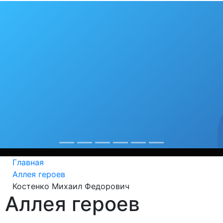
ля тебя любимый
рекор
Из года в год крепнет среди сердобчан авторитет
Главная
Аллея героев
Костенко Михаил Федорович
Аллея героев