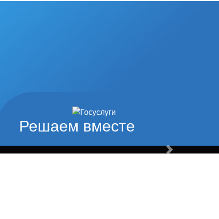
 город наши
ды
 физической культуры и спорта
Решаем вместе
Вперед