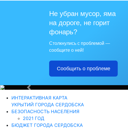
Не убран мусор, яма
на дороге, не горит
Д
фонарь?
Столкнулись с проблемой —
сообщите о ней!
Сообщить о проблеме
Назад
ИНТЕРАКТИВНАЯ КАРТА
УКРЫТИЙ ГОРОДА СЕРДОБСКА
БЕЗОПАСНОСТЬ НАСЕЛЕНИЯ
2021 ГОД
БЮДЖЕТ ГОРОДА СЕРДОБСКА