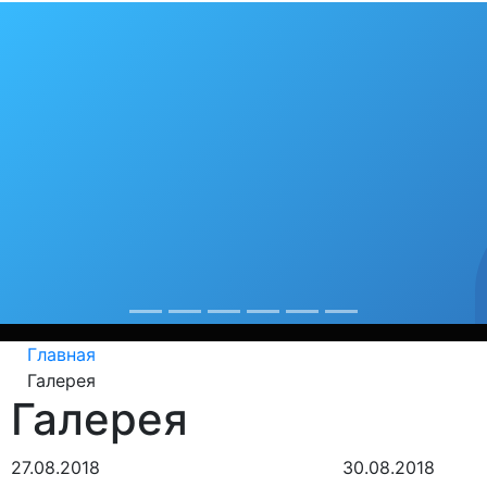
бя любимый гор
рекорды
од крепнет среди сердобчан авторитет физической кул
Главная
Галерея
Галерея
27.08.2018
30.08.2018