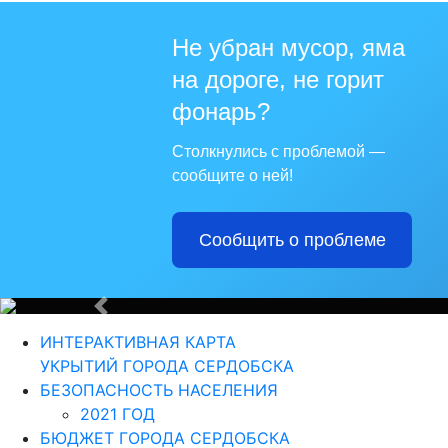
Не убран мусор, яма
на дороге, не горит
Для те
фонарь?
Столкнулись с проблемой —
сообщите о ней!
Сообщить о проблеме
Из года в г
Назад
ИНТЕРАКТИВНАЯ КАРТА
УКРЫТИЙ ГОРОДА СЕРДОБСКА
БЕЗОПАСНОСТЬ НАСЕЛЕНИЯ
2021 ГОД
БЮДЖЕТ ГОРОДА СЕРДОБСКА